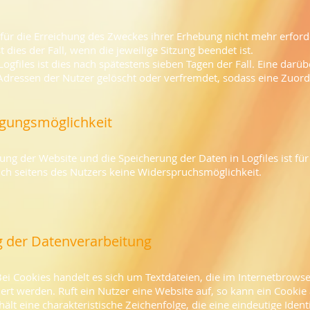
für die Erreichung des Zweckes ihrer Erhebung nicht mehr erforde
t dies der Fall, wenn die jeweilige Sitzung beendet ist.
Logfiles ist dies nach spätestens sieben Tagen der Fall. Eine dar
-Adressen der Nutzer gelöscht oder verfremdet, sodass eine Zuord
igungsmöglichkeit
ung der Website und die Speicherung der Daten in Logfiles ist für
lich seitens des Nutzers keine Widerspruchsmöglichkeit.
 der Datenverarbeitung
ei Cookies handelt es sich um Textdateien, die im Internetbrow
rt werden. Ruft ein Nutzer eine Website auf, so kann ein Cookie
ält eine charakteristische Zeichenfolge, die eine eindeutige Ide