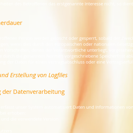
eiten des Betroffenen das erstgenannte Interesse nicht, so dient A
herdauer
ffenen Person werden gelöscht oder gesperrt, sobald der Zweck 
lgen, wenn dies durch den europäischen oder nationalen Gesetzg
n Vorschriften, denen der Verantwortliche unterliegt, vorgesehe
e durch die genannten Normen vorgeschriebene Speicherfrist abläu
ung der Daten für einen Vertragsabschluss oder eine Vertragserfü
und Erstellung von Logfiles
 der Datenverarbeitung
te erfasst unser System automatisiert Daten und Informationen 
rbei erhoben:
 und die verwendete Version
utzers