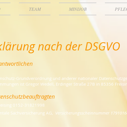
O
TEAM
MINIJOB
PFLE
klärung nach der DSGVO
antwortlichen
enschutz-Grundverordnung und anderer nationaler Datenschutzges
timmungen ist Gregor Wedell, Erdinger Straße 27B in 85356 Frei
atenschutzbeauftragten
reising 0152-31821998
nentale Sachversicherung AG,
Versicherungsscheinnummer 1791016