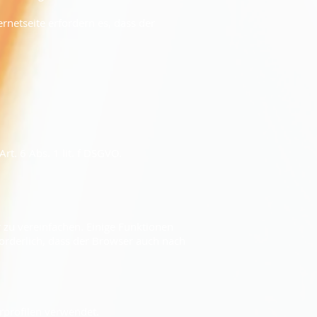
rnetseite erfordern es, dass der
t. 6 Abs. 1 lit. f DSGVO.
 zu vereinfachen. Einige Funktionen
forderlich, dass der Browser auch nach
rprofilen verwendet.