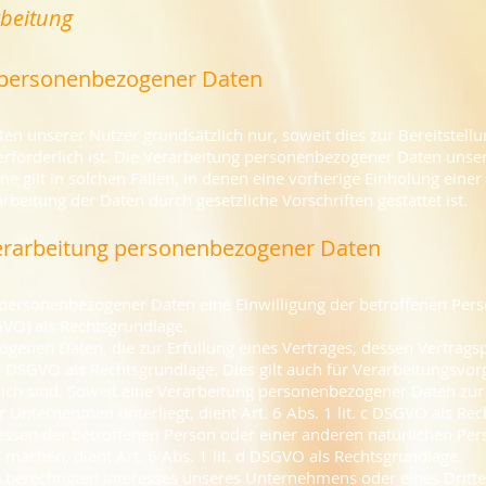
rbeitung
 personenbezogener Daten
n unserer Nutzer grundsätzlich nur, soweit dies zur Bereitstellu
erforderlich ist. Die Verarbeitung personenbezogener Daten unser
e gilt in solchen Fällen, in denen eine vorherige Einholung einer 
rbeitung der Daten durch gesetzliche Vorschriften gestattet ist.
Verarbeitung personenbezogener Daten
ersonenbezogener Daten eine Einwilligung der betroffenen Person 
O) als Rechtsgrundlage.
enen Daten, die zur Erfüllung eines Vertrages, dessen Vertragspa
it. b DSGVO als Rechtsgrundlage. Dies gilt auch für Verarbeitungsv
ch sind. Soweit eine Verarbeitung personenbezogener Daten zur E
er Unternehmen unterliegt, dient Art. 6 Abs. 1 lit. c DSGVO als Re
ressen der betroffenen Person oder einer anderen natürlichen Per
machen, dient Art. 6 Abs. 1 lit. d DSGVO als Rechtsgrundlage.
s berechtigten Interesses unseres Unternehmens oder eines Dritt