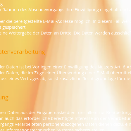
ng
im Rahmen des Absendevorgangs Ihre Einwilligung eingeholt und 
er die bereitgestellte E-Mail-Adresse möglich. In diesem Fall wer
 gespeichert.
ne Weitergabe der Daten an Dritte. Die Daten werden ausschließl
Datenverarbeitung
r Daten ist bei Vorliegen einer Einwilligung des Nutzers Art. 6 A
er Daten, die im Zuge einer Übersendung einer E-Mail übermittelt 
uss eines Vertrages ab, so ist zusätzliche Rechtsgrundlage für die V
ung
en Daten aus der Eingabemaske dient uns allein zur Bearbeitung
n auch das erforderliche berechtigte Interesse an der Verarbeitu
rgangs verarbeiteten personenbezogenen Daten dienen dazu, ei
rer informationstechnischen Systeme sicherzustellen.