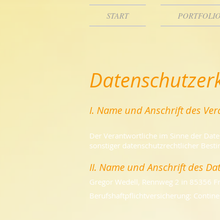
START
PORTFOLI
Datenschutzer
I. Name und Anschrift des Ver
Der Verantwortliche im Sinne der Dat
sonstiger datenschutzrechtlicher Bes
II. Name und Anschrift des D
Gregor Wedell, Rennweg 2 in 85356 F
Berufshaftpflichtversicherung: Conti