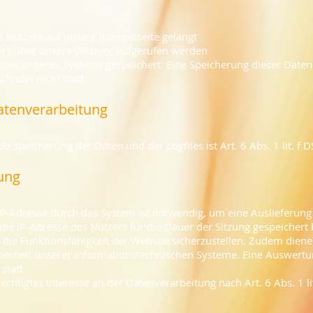
 Nutzers auf unsere Internetseite gelangt
ers über unsere Website aufgerufen werden
gfiles unseres Systems gespeichert. Eine Speicherung dieser Da
indet nicht statt.
Datenverarbeitung
 Speicherung der Daten und der Logfiles ist Art. 6 Abs. 1 lit. f
ung
P-Adresse durch das System ist notwendig, um eine Auslieferung
ie IP-Adresse des Nutzers für die Dauer der Sitzung gespeichert 
m die Funktionsfähigkeit der Website sicherzustellen. Zudem dien
icherheit unserer informationstechnischen Systeme. Eine Auswer
statt.
echtigtes Interesse an der Datenverarbeitung nach Art. 6 Abs. 1 l