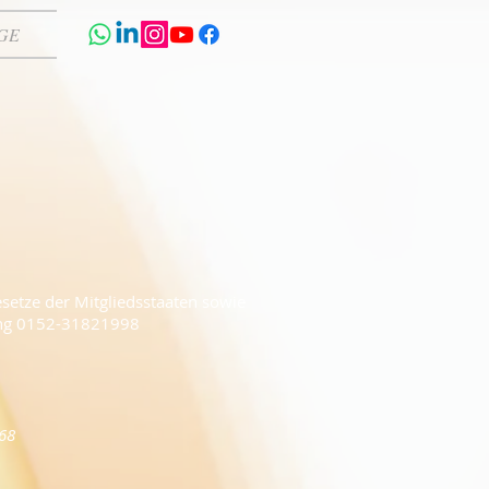
GE
etze der Mitgliedsstaaten sowie
sing 0152-31821998
68