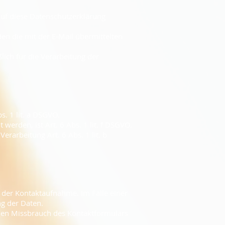
auf diese Datenschutzerklärung
den die mit der E-Mail übermittelten
ich für die Verarbeitung der
bs. 1 lit. a DSGVO.
werden, ist Art. 6 Abs. 1 lit. f DSGVO.
erarbeitung Art. 6 Abs. 1 lit. b
 der Kontaktaufnahme. Im Falle einer
ng der Daten.
nen Missbrauch des Kontaktformulars