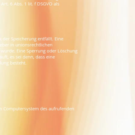
rt. 6 Abs. 1 lit. f DSGVO als
der Speicherung entfällt. Eine
eber in unionsrechtlichen
n wurde. Eine Sperrung oder Löschung
ft, es sei denn, dass eine
llung besteht.
vom Computersystem des aufrufenden