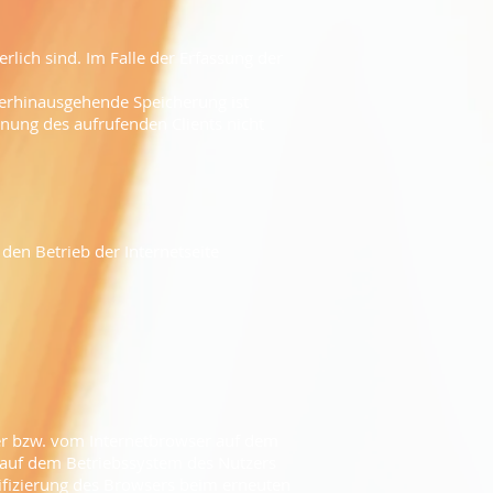
rlich sind. Im Falle der Erfassung der
überhinausgehende Speicherung ist
nung des aufrufenden Clients nicht
 den Betrieb der Internetseite
ser bzw. vom Internetbrowser auf dem
 auf dem Betriebssystem des Nutzers
ntifizierung des Browsers beim erneuten