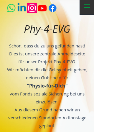
Phy-4-EVG
Schön, dass du zu uns gefunden hast!
Dies ist unsere zentrale Anmeldeseite
für unser Projekt Phy-4-EVG.
Wir möchten dir die Gelegenheit geben,
deinen Gutschein für
"Physio-für-Dich"
vom Fonds soziale Sicherung bei uns
einzulösen.
Aus diesem Grund haben wir an
verschiedenen Standorten Aktionstage
geplant.